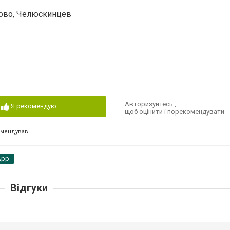
атово, Челюскинцев
Авторизуйтесь
,
Я рекомендую
щоб оцінити і порекомендувати
омендував
App
Відгуки