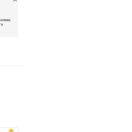
ніями;
та