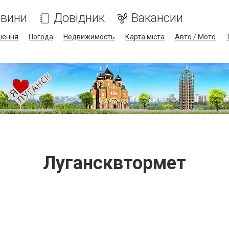
вини
Довідник
Вакансии
шення
Погода
Недвижимость
Карта міста
Авто / Мото
Лугансквтормет