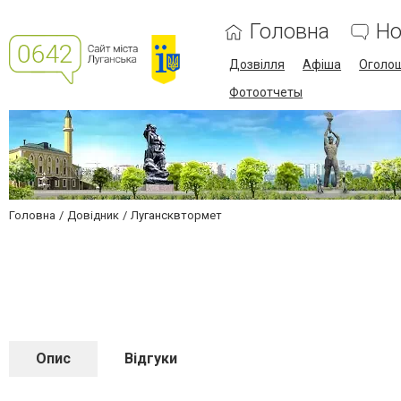
Головна
Но
Дозвілля
Афіша
Оголо
Фотоотчеты
Головна
Довідник
Лугансквтормет
Опис
Відгуки