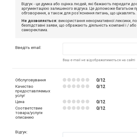
Відгук - це думка або оцінка людей, які бажають передати 
аргументацією залишеного відгука. Це допоможе багатьом пр
обговорення, а також для роз'яснення питань, що цікавлять.
Не дозволяється:
використання ненормативної лексики, по
безпідставні заяви, що ображають діяльність компанії і / або
самореклама.
Введіть email:
Ваш e-mail не відображатиметься на сайті
Обслуговування
0/12
Качество
0/12
предоставляемых
услуг
Цена
0/12
Соответствие
0/12
товара/услуги
описанию
Відгук: