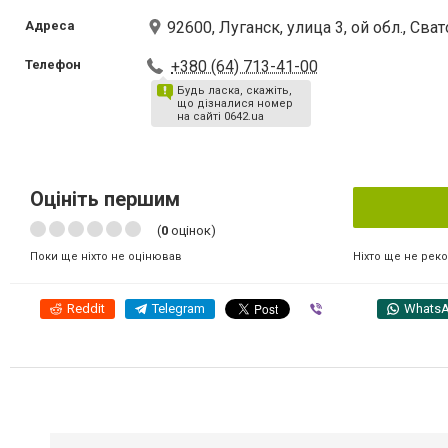
Адреса
92600, Луганск, улица 3, ой обл., Св
Телефон
+380 (64) 713-41-00
Будь ласка, скажіть,
що дізналися номер
на сайті 0642.ua
Оцініть першим
(
0
оцінок)
Ніхто ще не рек
Поки ще ніхто не оцінював
Reddit
Telegram
Viber
Whats