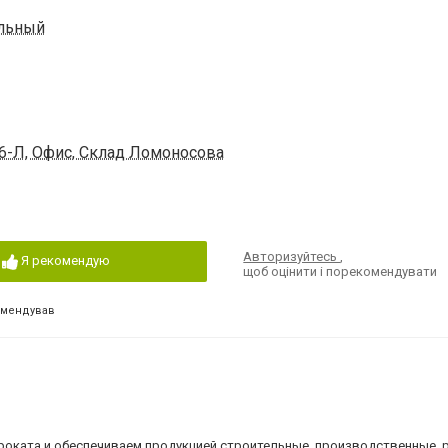
альный
96-Л, Офис, Склад Ломоносова
Авторизуйтесь
,
Я рекомендую
щоб оцінити і порекомендувати
омендував
оката и обеспечиваем продукцией строительные, производственные, 