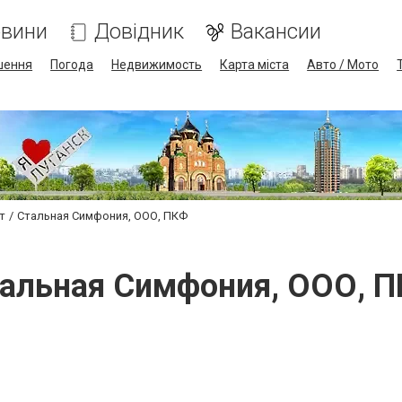
вини
Довідник
Вакансии
шення
Погода
Недвижимость
Карта міста
Авто / Мото
т
Стальная Симфония, ООО, ПКФ
альная Симфония, ООО, 