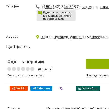
Телефон
+380 (642) 344-398 Офис, многокон
Будь ласка, скажіть,
що дізналися номер
на сайті 0642.ua
Адреса
91000, Луганск, улица Ломоносова, 
Ще 1 філіал
Оцініть першим
(
0
оцінок)
Ніхто ще не рек
Поки ще ніхто не оцінював
Reddit
Telegram
Viber
WhatsApp
Про нас
Мы предлагаем самый широкий спектр пр