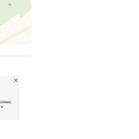
ніями;
та