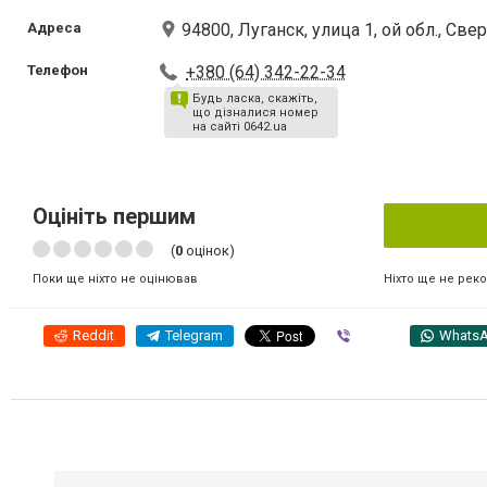
Адреса
94800, Луганск, улица 1, ой обл., Св
Телефон
+380 (64) 342-22-34
Будь ласка, скажіть,
що дізналися номер
на сайті 0642.ua
Оцініть першим
(
0
оцінок)
Ніхто ще не рек
Поки ще ніхто не оцінював
Reddit
Telegram
Viber
Whats