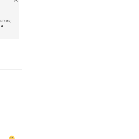
ніями;
та