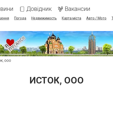
вини
Довідник
Вакансии
шення
Погода
Недвижимость
Карта міста
Авто / Мото
К, ООО
ИСТОК, ООО