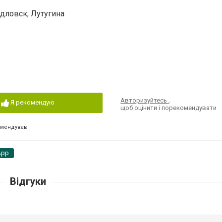
ердловск, Лутугина
Авторизуйтесь
,
Я рекомендую
щоб оцінити і порекомендувати
омендував
App
Відгуки