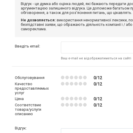
Відгук - це думка або оцінка людей, які бажають передати 
аргументацією залишеного відгука. Це допоможе багатьом пр
обговорення, а також для роз'яснення питань, що цікавлять.
Не дозволяється:
використання ненормативної лексики, по
безпідставні заяви, що ображають діяльність компанії і / або
самореклама.
Введіть email:
Ваш e-mail не відображатиметься на сайті
Обслуговування
0/12
Качество
0/12
предоставляемых
услуг
Цена
0/12
Соответствие
0/12
товара/услуги
описанию
Відгук: