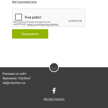
Авторизуватись
Відправити
Реклама на сайті
Франшиза "CitySites"
rek@citysites.ua
Автори проєкту