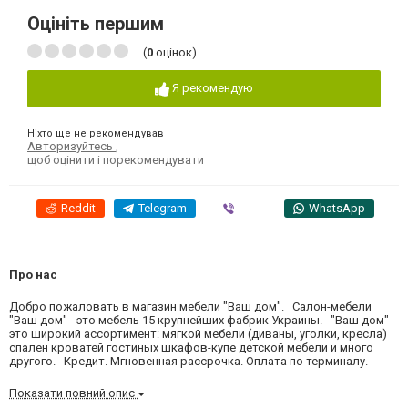
Оцініть першим
(
0
оцінок)
Я рекомендую
Ніхто ще не рекомендував
Авторизуйтесь
,
щоб оцінити і порекомендувати
Reddit
Telegram
Viber
WhatsApp
Про нас
Добро пожаловать в магазин мебели "Ваш дом". Салон-мебели
"Ваш дом" - это мебель 15 крупнейших фабрик Украины. "Ваш дом" -
это широкий ассортимент: мягкой мебели (диваны, уголки, кресла)
спален кроватей гостиных шкафов-купе детской мебели и много
другого. Кредит. Мгновенная рассрочка. Оплата по терминалу.
Показати повний опис