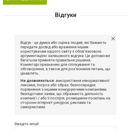
Відгуки
Відгук - це думка або оцінка людей, які бажають
передати досвід або враження іншим
користувачам нашого сайту з обов'язковою
аргументацією залишеного відгука. Це допоможе
багатьом прийняти правильне рішення.
Коментарі призначені для спілкування та
обговорення, а також для роз'яснення питань, що
цікавлять.
Не дозволяється:
використання ненормативної
лексики, погроз або образ; безпосереднє
порівняння з іншими конкуруючими компаніями;
безпідставні заяви, що ображають діяльність
компанії і / або її послуги; розміщення посилань на
сторонні інтернет-ресурси; реклама та
самореклама.
Введіть email: