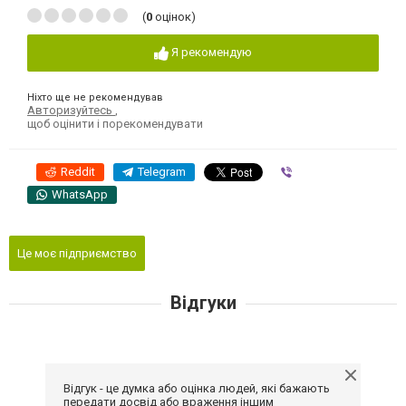
(
0
оцінок)
Я рекомендую
Ніхто ще не рекомендував
Авторизуйтесь
,
щоб оцінити і порекомендувати
Reddit
Telegram
Viber
WhatsApp
Це моє підприємство
Відгуки
Відгук - це думка або оцінка людей, які бажають
передати досвід або враження іншим