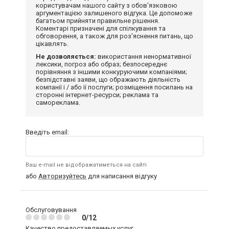
користувачам нашого сайту з обов'язковою
аргументацією залишеного відгука. Це допоможе
багатьом прийняти правильне рішення.
Коментарі призначені для спілкування та
обговорення, а також для роз'яснення питань, що
цікавлять.
Не дозволяється:
використання ненормативної
лексики, погроз або образ; безпосереднє
порівняння з іншими конкуруючими компаніями;
безпідставні заяви, що ображають діяльність
компанії і / або її послуги; розміщення посилань на
сторонні інтернет-ресурси; реклама та
самореклама.
Введіть email:
Ваш e-mail не відображатиметься на сайті
або
Авторизуйтесь
для написання відгуку
Обслуговування
0/12
Качество предоставляемых услуг