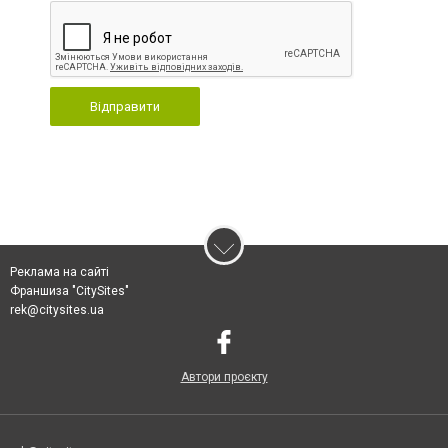
Відправити
Реклама на сайті
Франшиза "CitySites"
rek@citysites.ua
Автори проєкту