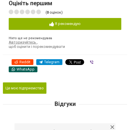
Оцініть першим
(
0
оцінок)
Я рекомендую
Ніхто ще не рекомендував
Авторизуйтесь
,
щоб оцінити і порекомендувати
Reddit
Telegram
Viber
WhatsApp
Це моє підприємство
Відгуки