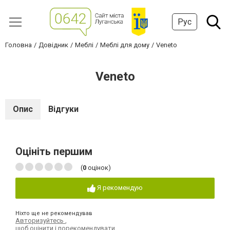
Рус
Головна
Довідник
Меблі
Меблі для дому
Veneto
Veneto
Опис
Відгуки
Оцініть першим
(
0
оцінок)
Я рекомендую
Ніхто ще не рекомендував
Авторизуйтесь
,
щоб оцінити і порекомендувати