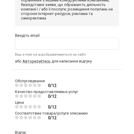
порівняння з іншими конкуруючими компаніями;
безпідставні заяви, що ображають діяльність
компанії і / або її послуги; розміщення посилань на
сторонні інтернет-ресурси; реклама та
самореклама.
Введіть email:
Ваш e-mail не відображатиметься на сайті
або
Авторизуйтесь
для написання відгуку
Обслуговування
0/12
Качество предоставляемых услуг
0/12
Цена
0/12
Соответствие товара/услуги описанию
0/12
Відгук: