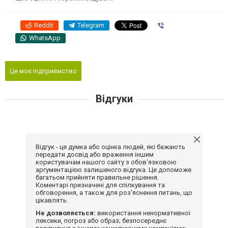
Reddit
Telegram
Viber
WhatsApp
Це моє підприємство
Відгуки
Відгук - це думка або оцінка людей, які бажають
передати досвід або враження іншим
користувачам нашого сайту з обов'язковою
аргументацією залишеного відгука. Це допоможе
багатьом прийняти правильне рішення.
Коментарі призначені для спілкування та
обговорення, а також для роз'яснення питань, що
цікавлять.
Не дозволяється:
використання ненормативної
лексики, погроз або образ; безпосереднє