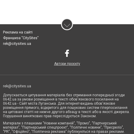
Реклама на сайті
Франшиза "CitySites"
rek@citysites.ua
Автори проєкту
rek@citysites.ua
Допускається цитування матеріалів без отримання попередньої згоди
0642.ua за умови розміщення в тексті обов'язкового посилання на
0642.ua - Сайт міста Луганська. Для інтернет-видань обов'язкове
розміщення прямого, відкритого для пошукових систем гіперпосилання
на цитовані статті не нижче другого абзацу в тексті або в якості джерела.
Порушення виняткових прав переслідується Законом.
Матеріали з плашками "Новини компаній", "Промо", "Партнерський
матеріал", "Партнерський спецпроєкт", "Політичні новини", "Пресреліз",
"PR", "Офіційно", "Політична реклама" публікуються на правах реклами.