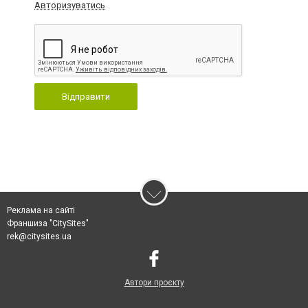
Авторизуватись
Відправити
Реклама на сайті
Франшиза "CitySites"
rek@citysites.ua
Автори проєкту