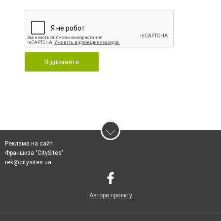
Відправити
Реклама на сайті
Франшиза "CitySites"
rek@citysites.ua
Автори проєкту