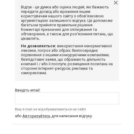
Відгук - це думка або оцінка людей, які бажають
передати досвід або враження іншим
користувачам нашого сайту з обов'язковою
аргументацією залишеного відгука. Це допоможе
багатьом прийняти правильне рішення.
Коментарі призначені для спілкування та
обговорення, а також для роз'яснення питань, що
цікавлять.
Не дозволяється:
використання ненормативної
лексики, погроз або образ; безпосереднє
порівняння з іншими конкуруючими компаніями;
безпідставні заяви, що ображають діяльність
компанії і / або її послуги; розміщення посилань на
сторонні інтернет-ресурси; реклама та
самореклама.
Введіть email:
Ваш e-mail не відображатиметься на сайті
або
Авторизуйтесь
для написання відгуку