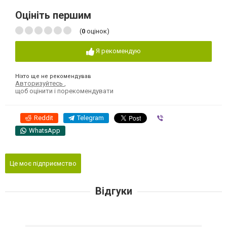
Оцініть першим
(
0
оцінок)
Я рекомендую
Ніхто ще не рекомендував
Авторизуйтесь
,
щоб оцінити і порекомендувати
Reddit
Telegram
Viber
WhatsApp
Це моє підприємство
Відгуки