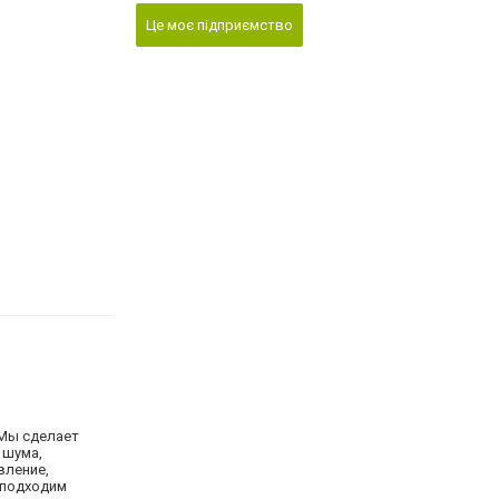
Це моє підприємство
 Мы сделает
 шума,
вление,
 подходим