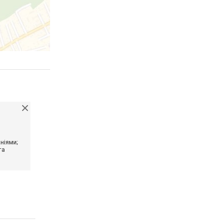
ніями;
та