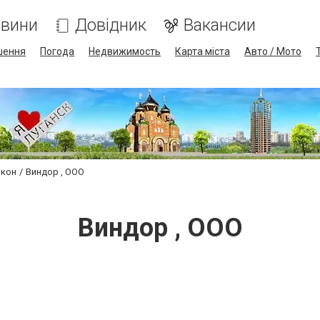
вини
Довідник
Вакансии
шення
Погода
Недвижимость
Карта міста
Авто / Мото
ікон
Виндор , ООО
Виндор , ООО