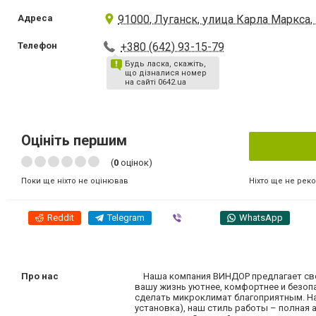
Адреса
91000, Луганск, улица Карла Маркса, 
Телефон
+380 (642) 93-15-79
Будь ласка, скажіть,
що дізналися номер
на сайті 0642.ua
Оцініть першим
(
0
оцінок)
Ніхто ще не рек
Поки ще ніхто не оцінював
Reddit
Telegram
Viber
WhatsApp
Про нас
Наша компания ВИНДОР предлагает свои 
вашу жизнь уютнее, комфортнее и безопа
сделать микроклимат благоприятным. На
установка), наш стиль работы – полная