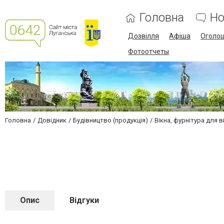
Головна
Но
Дозвілля
Афіша
Оголо
Фотоотчеты
Головна
Довідник
Будівництво (продукція)
Вікна, фурнітура для в
Опис
Відгуки