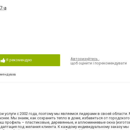
7-а
Авторизуйтесь
,
Я рекомендую
щоб оцінити і порекомендувати
омендував
услуги с 2002 года, поэтому мы являемся лидерами в своей области.
снее. Мы знаем, как сохранить тепло в доме, избавиться от городского
ш профиль – пластиковые, деревянные, и аллюминиевые окна (изгото
 адаптация под желания клиента. К каждому индивидуальному заказу мы