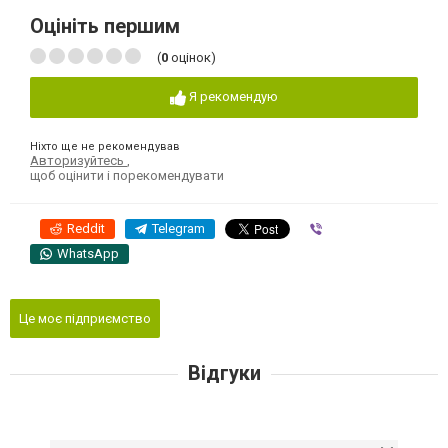
Оцініть першим
(
0
оцінок)
Я рекомендую
Ніхто ще не рекомендував
Авторизуйтесь
,
щоб оцінити і порекомендувати
Reddit
Telegram
Viber
WhatsApp
Це моє підприємство
Відгуки