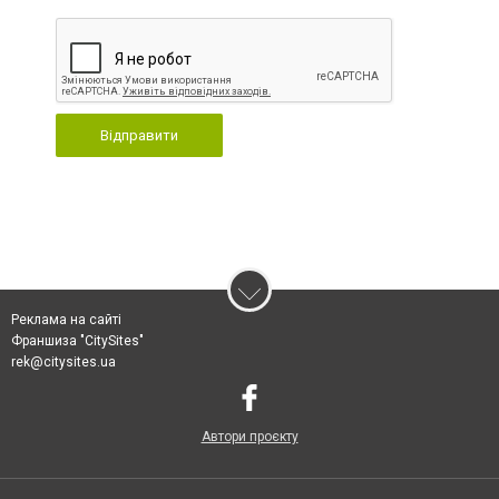
Відправити
Реклама на сайті
Франшиза "CitySites"
rek@citysites.ua
Автори проєкту