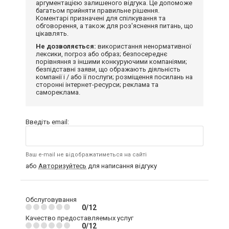
аргументацією залишеного відгука. Це допоможе
багатьом прийняти правильне рішення.
Коментарі призначені для спілкування та
обговорення, а також для роз'яснення питань, що
цікавлять.
Не дозволяється:
використання ненормативної
лексики, погроз або образ; безпосереднє
порівняння з іншими конкуруючими компаніями;
безпідставні заяви, що ображають діяльність
компанії і / або її послуги; розміщення посилань на
сторонні інтернет-ресурси; реклама та
самореклама.
Введіть email:
Ваш e-mail не відображатиметься на сайті
або
Авторизуйтесь
для написання відгуку
Обслуговування
0/12
Качество предоставляемых услуг
0/12