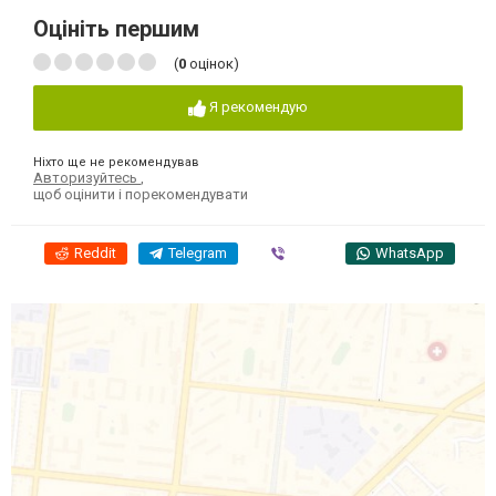
Оцініть першим
(
0
оцінок)
Я рекомендую
Ніхто ще не рекомендував
Авторизуйтесь
,
щоб оцінити і порекомендувати
Reddit
Telegram
Viber
WhatsApp