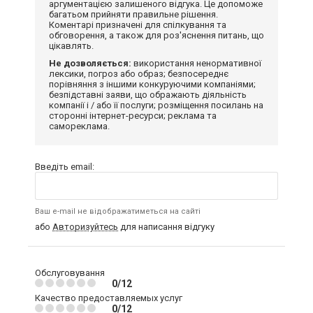
аргументацією залишеного відгука. Це допоможе
багатьом прийняти правильне рішення.
Коментарі призначені для спілкування та
обговорення, а також для роз'яснення питань, що
цікавлять.
Не дозволяється:
використання ненормативної
лексики, погроз або образ; безпосереднє
порівняння з іншими конкуруючими компаніями;
безпідставні заяви, що ображають діяльність
компанії і / або її послуги; розміщення посилань на
сторонні інтернет-ресурси; реклама та
самореклама.
Введіть email:
Ваш e-mail не відображатиметься на сайті
або
Авторизуйтесь
для написання відгуку
Обслуговування
0/12
Качество предоставляемых услуг
0/12