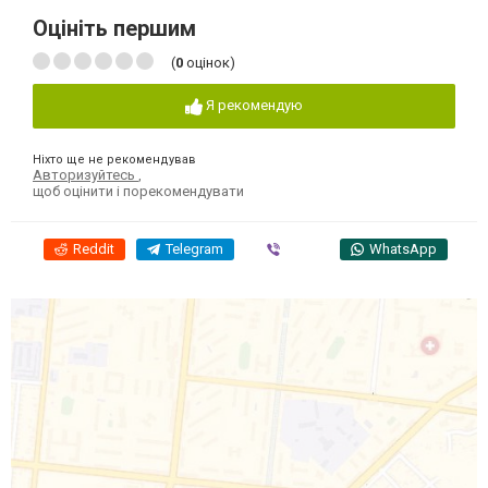
Оцініть першим
(
0
оцінок)
Я рекомендую
Ніхто ще не рекомендував
Авторизуйтесь
,
щоб оцінити і порекомендувати
Reddit
Telegram
Viber
WhatsApp