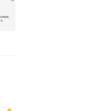
ніями;
та