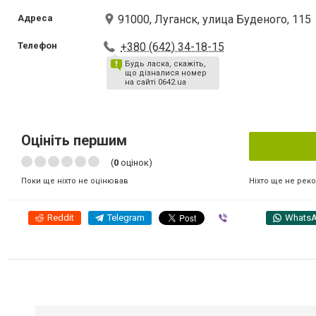
Адреса
91000, Луганск, улица Буденого, 115
Телефон
+380 (642) 34-18-15
Будь ласка, скажіть,
що дізналися номер
на сайті 0642.ua
Оцініть першим
(
0
оцінок)
Ніхто ще не рек
Поки ще ніхто не оцінював
Reddit
Telegram
Viber
Whats