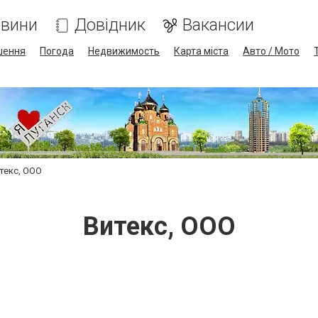
вини
Довідник
Вакансии
шення
Погода
Недвижимость
Карта міста
Авто / Мото
текс, ООО
Витекс, ООО