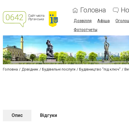
Головна
Но
Дозвілля
Афіша
Оголо
Фотоотчеты
Головна
Довідник
Будівельні послуги
Будівництво "під ключ"
Ви
Опис
Відгуки