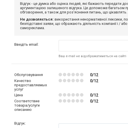
Відгук - це думка або оцінка людей, які бажають передати 
аргументацією залишеного відгука. Це допоможе багатьом пр
обговорення, а також для роз'яснення питань, що цікавлять.
Не дозволяється:
використання ненормативної лексики, по
безпідставні заяви, що ображають діяльність компанії і / або
самореклама.
Введіть email:
Ваш e-mail не відображатиметься на сайті
Обслуговування
0/12
Качество
0/12
предоставляемых
услуг
Цена
0/12
Соответствие
0/12
товара/услуги
описанию
Відгук: