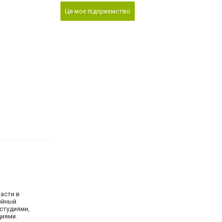
Це моє підприємство
ласти в
ийный
студиями,
циями.