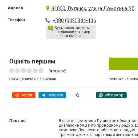
Адреса
91000, Луганск, улица Демехина, 25
Телефон
+380 (642) 344-136
Будь ласка, скажіть,
що дізналися номер
на сайті 0642.ua
Оцініть першим
(
0
оцінок)
Ніхто ще не рек
Поки ще ніхто не оцінював
Reddit
Telegram
Viber
WhatsApp
Про нас
В настоящее время Луганское областное 
диапазоне УКВ и по проводному радио. 
комплекс Луганского областного радио –
три монтажных аппаратных и центральн