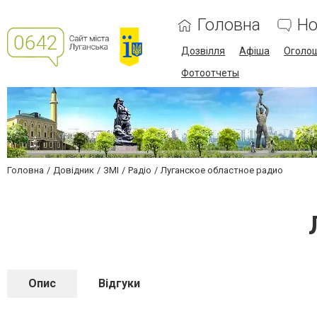
Головна
Но
Дозвілля
Афіша
Оголо
Фотоотчеты
Головна
Довідник
ЗМІ
Радіо
Луганское областное радио
Опис
Відгуки