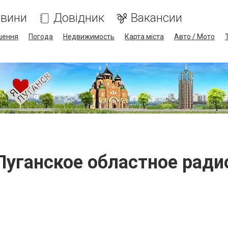
вини
Довідник
Вакансии
шення
Погода
Недвижимость
Карта міста
Авто / Мото
Луганское областное ради