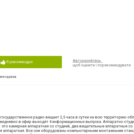
Авторизуйтесь
,
Я рекомендую
щоб оцінити і порекомендувати
омендував
государственное радио вещает 2,5 часа в сутки на всю территорию об
Ежедневно в эфир выходят 4 информационных выпуска. Аппаратно-студ
 это камерная аппаратная со студией, две вещательные аппаратные со 
ая аппаратная. Все они оборудованы компьютерными монтажными стан