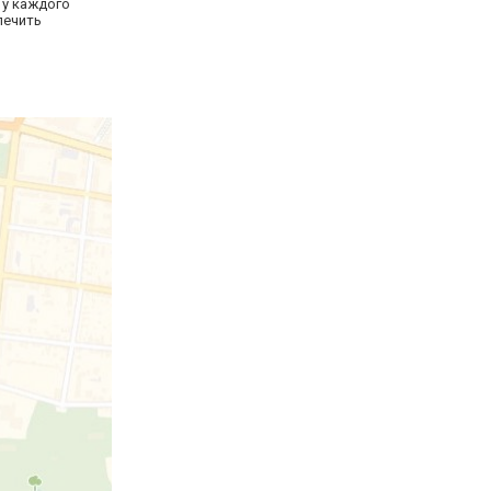
 у каждого
печить