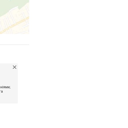
ніями;
та