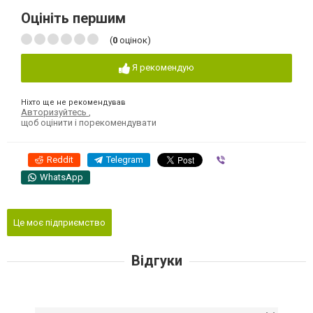
Оцініть першим
(
0
оцінок)
Я рекомендую
Ніхто ще не рекомендував
Авторизуйтесь
,
щоб оцінити і порекомендувати
Reddit
Telegram
Viber
WhatsApp
Це моє підприємство
Відгуки