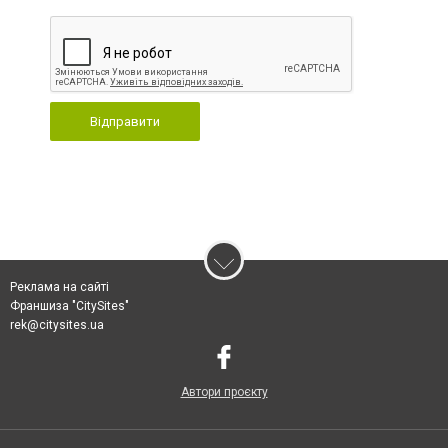
Відправити
Реклама на сайті
Франшиза "CitySites"
rek@citysites.ua
Автори проєкту