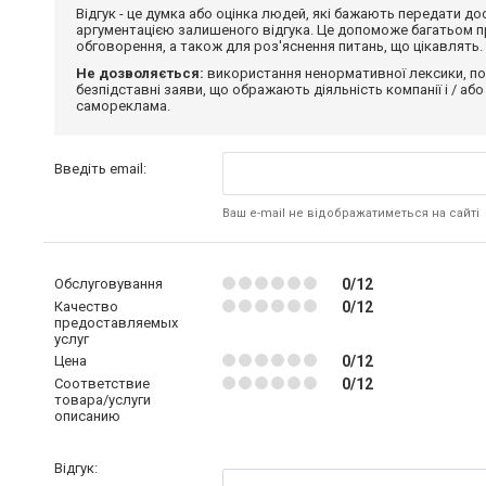
Відгук - це думка або оцінка людей, які бажають передати 
аргументацією залишеного відгука. Це допоможе багатьом пр
обговорення, а також для роз'яснення питань, що цікавлять.
Не дозволяється:
використання ненормативної лексики, по
безпідставні заяви, що ображають діяльність компанії і / або
самореклама.
Введіть email:
Ваш e-mail не відображатиметься на сайті
Обслуговування
0/12
Качество
0/12
предоставляемых
услуг
Цена
0/12
Соответствие
0/12
товара/услуги
описанию
Відгук: