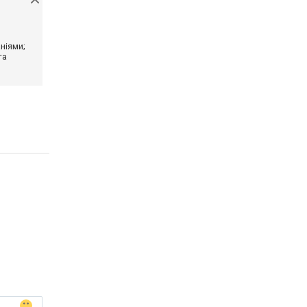
ніями;
та