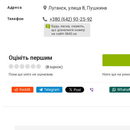
Адреса
Луганск, улица 8, Пушкина
Телефон
+380 (642) 93-25-92
Будь ласка, скажіть,
що дізналися номер
на сайті 0642.ua
Оцініть першим
(
0
оцінок)
Ніхто ще не рек
Поки ще ніхто не оцінював
Reddit
Telegram
Viber
Whats