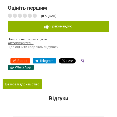
Оцініть першим
(
0
оцінок)
Я рекомендую
Ніхто ще не рекомендував
Авторизуйтесь
,
щоб оцінити і порекомендувати
Reddit
Telegram
Viber
WhatsApp
Це моє підприємство
Відгуки