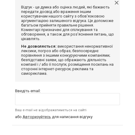
Відгук - це думка або оцінка людей, які бажають
передати досвід або враження іншим
користувачам нашого сайту з обов'язковою
аргументацією залишеного відгука. Це допоможе
багатьом прийняти правильне рішення.
Коментарі призначені для спілкування та
обговорення, а також для роз'яснення питань, що
цікавлять.
Не дозволяється:
використання ненормативної
лексики, погроз або образ; безпосереднє
порівняння з іншими конкуруючими компаніями;
безпідставні заяви, що ображають діяльність
компанії і / або її послуги; розміщення посилань на
сторонні інтернет-ресурси; реклама та
самореклама.
Введіть email:
Ваш e-mail не відображатиметься на сайті
або
Авторизуйтесь
для написання відгуку