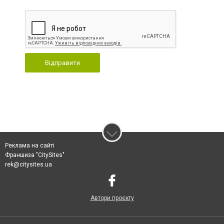
Відправити
Реклама на сайті
Франшиза "CitySites"
rek@citysites.ua
Автори проєкту