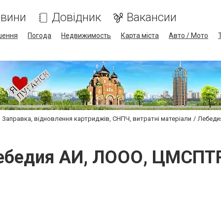
вини
Довідник
Вакансии
шення
Погода
Недвижимость
Карта міста
Авто / Мото
Заправка, відновлення картриджів, СНПЧ, витратні матеріали
Лебеди
ебедия АИ, ЛООО, ЦМСПТ