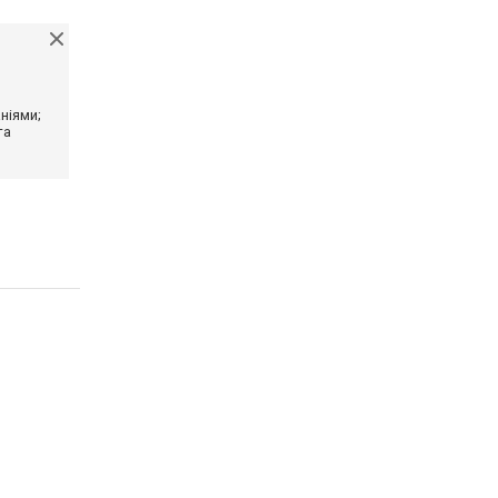
ніями;
та