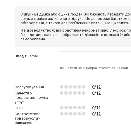
Відгук - це думка або оцінка людей, які бажають передати 
аргументацією залишеного відгука. Це допоможе багатьом пр
обговорення, а також для роз'яснення питань, що цікавлять.
Не дозволяється:
використання ненормативної лексики, по
безпідставні заяви, що ображають діяльність компанії і / або
самореклама.
Введіть email:
Ваш e-mail не відображатиметься на сайті
Обслуговування
0/12
Качество
0/12
предоставляемых
услуг
Цена
0/12
Соответствие
0/12
товара/услуги
описанию