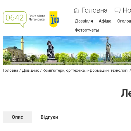
Головна
Но
Дозвілля
Афіша
Оголо
Фотоотчеты
Головна
Довідник
Комп’ютери, оргтехніка, інформаційні технології
Л
Опис
Відгуки