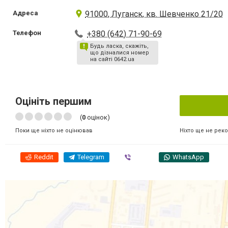
Адреса
91000, Луганск, кв. Шевченко 21/20
Телефон
+380 (642) 71-90-69
Будь ласка, скажіть,
що дізналися номер
на сайті 0642.ua
Оцініть першим
(
0
оцінок)
Ніхто ще не рек
Поки ще ніхто не оцінював
Reddit
Telegram
Viber
WhatsApp