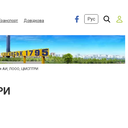
Рус
Транспорт
Довідкова
я АИ, ЛООО, ЦМСПТРИ
РИ