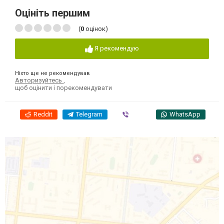
Оцініть першим
(
0
оцінок)
Я рекомендую
Ніхто ще не рекомендував
Авторизуйтесь
,
щоб оцінити і порекомендувати
Reddit
Telegram
Viber
WhatsApp