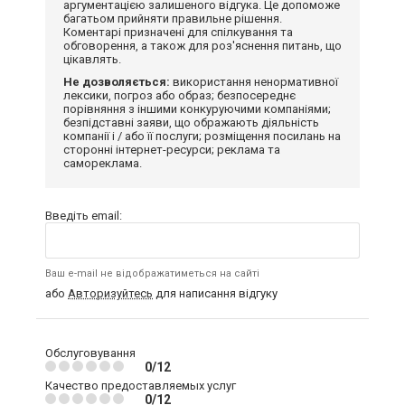
аргументацією залишеного відгука. Це допоможе
багатьом прийняти правильне рішення.
Коментарі призначені для спілкування та
обговорення, а також для роз'яснення питань, що
цікавлять.
Не дозволяється:
використання ненормативної
лексики, погроз або образ; безпосереднє
порівняння з іншими конкуруючими компаніями;
безпідставні заяви, що ображають діяльність
компанії і / або її послуги; розміщення посилань на
сторонні інтернет-ресурси; реклама та
самореклама.
Введіть email:
Ваш e-mail не відображатиметься на сайті
або
Авторизуйтесь
для написання відгуку
Обслуговування
0/12
Качество предоставляемых услуг
0/12