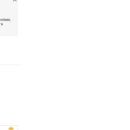
ніями;
та