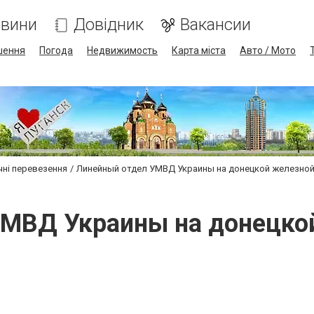
вини
Довідник
Вакансии
шення
Погода
Недвижимость
Карта міста
Авто / Мото
чні перевезення
Линейный отдел УМВД Украины на донецкой железной
МВД Украины на донецко