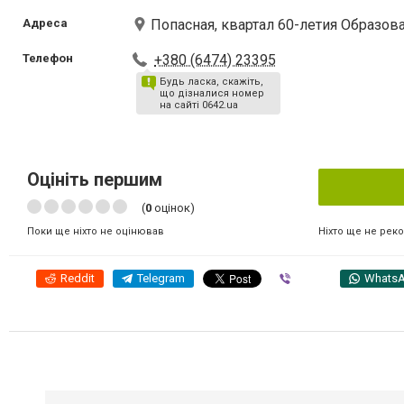
Адреса
Попасная, квартал 60-летия Образов
Телефон
+380 (6474) 23395
Будь ласка, скажіть,
що дізналися номер
на сайті 0642.ua
Оцініть першим
(
0
оцінок)
Ніхто ще не рек
Поки ще ніхто не оцінював
Reddit
Telegram
Viber
Whats