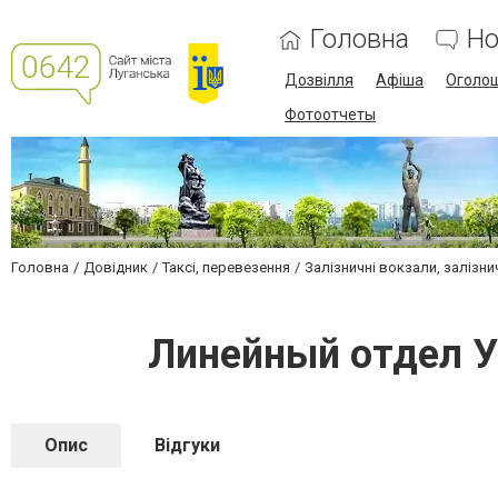
Головна
Но
Дозвілля
Афіша
Оголо
Фотоотчеты
Головна
Довідник
Таксі, перевезення
Залізничні вокзали, залізни
Линейный отдел У
Опис
Відгуки