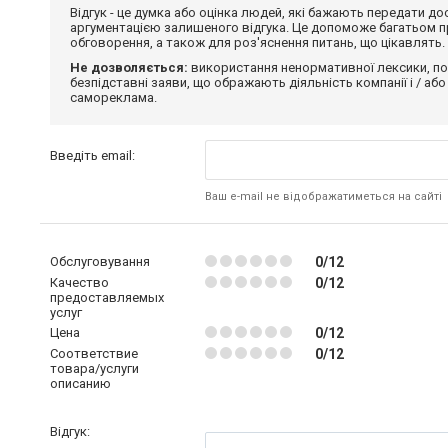
Відгук - це думка або оцінка людей, які бажають передати 
аргументацією залишеного відгука. Це допоможе багатьом пр
обговорення, а також для роз'яснення питань, що цікавлять.
Не дозволяється:
використання ненормативної лексики, по
безпідставні заяви, що ображають діяльність компанії і / або
самореклама.
Введіть email:
Ваш e-mail не відображатиметься на сайті
Обслуговування
0/12
Качество
0/12
предоставляемых
услуг
Цена
0/12
Соответствие
0/12
товара/услуги
описанию
Відгук: