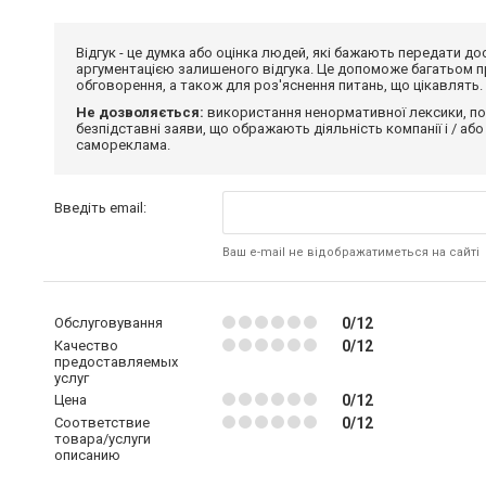
Відгук - це думка або оцінка людей, які бажають передати 
аргументацією залишеного відгука. Це допоможе багатьом пр
обговорення, а також для роз'яснення питань, що цікавлять.
Не дозволяється:
використання ненормативної лексики, по
безпідставні заяви, що ображають діяльність компанії і / або
самореклама.
Введіть email:
Ваш e-mail не відображатиметься на сайті
Обслуговування
0/12
Качество
0/12
предоставляемых
услуг
Цена
0/12
Соответствие
0/12
товара/услуги
описанию