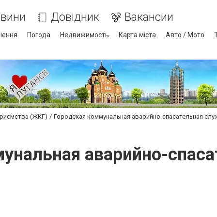
вини
Довідник
Вакансии
шення
Погода
Недвижимость
Карта міста
Авто / Мото
приємства (ЖКГ)
Городская коммунальная аварийно-спасательная слу
мунальная аварийно-спаса