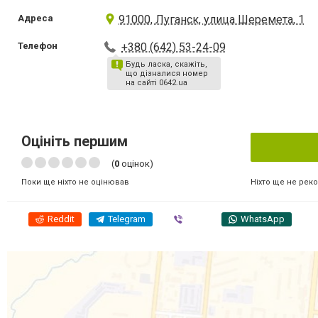
Адреса
91000, Луганск, улица Шеремета, 1
Телефон
+380 (642) 53-24-09
Будь ласка, скажіть,
що дізналися номер
на сайті 0642.ua
Оцініть першим
(
0
оцінок)
Ніхто ще не рек
Поки ще ніхто не оцінював
Reddit
Telegram
Viber
WhatsApp