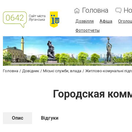
Головна
Но
Дозвілля
Афіша
Оголо
Фотоотчеты
Головна
Довідник
Міські служби, влада
Житлово-комунальні під
Городская ком
Опис
Відгуки