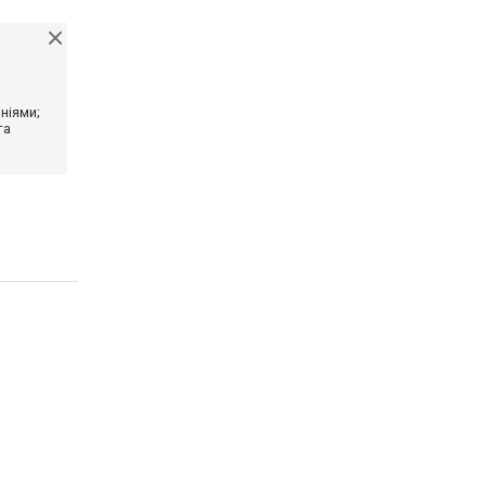
ніями;
та