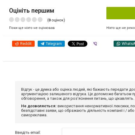
Оцініть першим
(
0
оцінок)
Ніхто ще не рек
Поки ще ніхто не оцінював
Reddit
Telegram
Viber
Whats
Відгук - це думка або оцінка людей, які бажають передати 
аргументацією залишеного відгука. Це допоможе багатьом пр
обговорення, а також для роз'яснення питань, що цікавлять.
Не дозволяється:
використання ненормативної лексики, по
безпідставні заяви, що ображають діяльність компанії і / або
самореклама.
Введіть email: