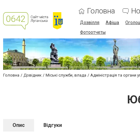
Головна
Но
Дозвілля
Афіша
Оголо
Фотоотчеты
Головна
Довідник
Міські служби, влада
Адміністрація та органи 
Юб
Опис
Відгуки