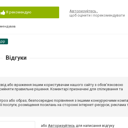
Авторизуйтесь
,
Я рекомендую
щоб оцінити і порекомендувати
омендував
App
Відгуки
досвід або враження іншим користувачам нашого сайту з обов'язковою
ийняти правильне рішення. Коментарі призначені для спілкування та
гроз або образ; безпосереднє порівняння з іншими конкуруючими компа
 її послуги; розміщення посилань на сторонні інтернет-ресурси; реклама 
або
Авторизуйтесь
для написання відгуку