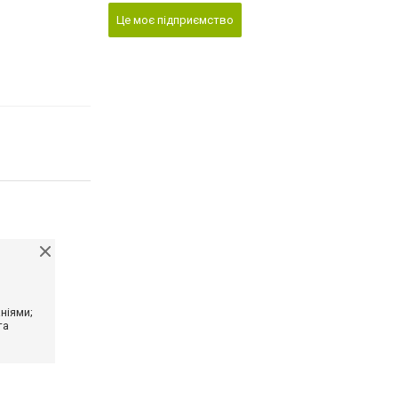
Це моє підприємство
ніями;
та