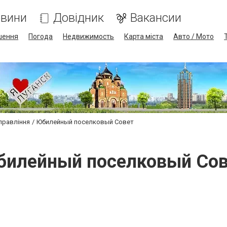
вини
Довідник
Вакансии
шення
Погода
Недвижимость
Карта міста
Авто / Мото
управління
Юбилейный поселковый Совет
илейный поселковый Со