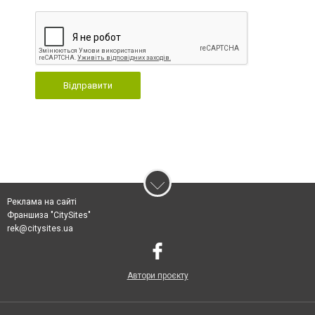
Відправити
Реклама на сайті
Франшиза "CitySites"
rek@citysites.ua
Автори проєкту