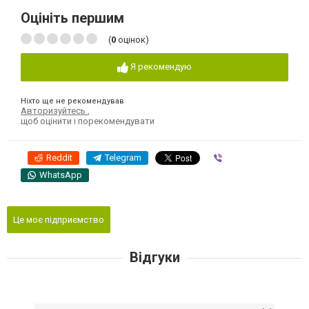
Оцініть першим
(
0
оцінок)
Я рекомендую
Ніхто ще не рекомендував
Авторизуйтесь
,
щоб оцінити і порекомендувати
Reddit
Telegram
Viber
WhatsApp
Це моє підприємство
Відгуки