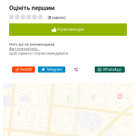
Оцініть першим
(
0
оцінок)
Я рекомендую
Ніхто ще не рекомендував
Авторизуйтесь
,
щоб оцінити і порекомендувати
Reddit
Telegram
Viber
WhatsApp