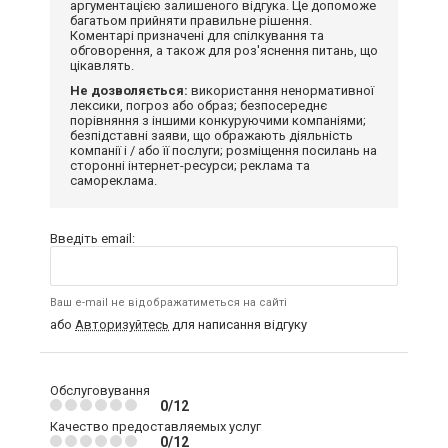
аргументацією залишеного відгука. Це допоможе
багатьом прийняти правильне рішення.
Коментарі призначені для спілкування та
обговорення, а також для роз'яснення питань, що
цікавлять.
Не дозволяється:
використання ненормативної
лексики, погроз або образ; безпосереднє
порівняння з іншими конкуруючими компаніями;
безпідставні заяви, що ображають діяльність
компанії і / або її послуги; розміщення посилань на
сторонні інтернет-ресурси; реклама та
самореклама.
Введіть email:
Ваш e-mail не відображатиметься на сайті
або
Авторизуйтесь
для написання відгуку
Обслуговування
0/12
Качество предоставляемых услуг
0/12