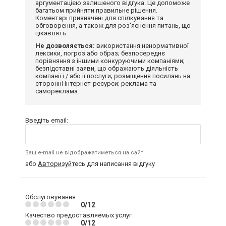
аргументацією залишеного відгука. Це допоможе
багатьом прийняти правильне рішення.
Коментарі призначені для спілкування та
обговорення, а також для роз'яснення питань, що
цікавлять.
Не дозволяється:
використання ненормативної
лексики, погроз або образ; безпосереднє
порівняння з іншими конкуруючими компаніями;
безпідставні заяви, що ображають діяльність
компанії і / або її послуги; розміщення посилань на
сторонні інтернет-ресурси; реклама та
самореклама.
Введіть email:
Ваш e-mail не відображатиметься на сайті
або
Авторизуйтесь
для написання відгуку
Обслуговування
0/12
Качество предоставляемых услуг
0/12