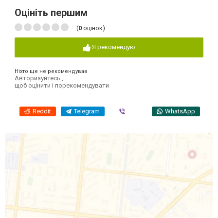
Оцініть першим
(
0
оцінок)
Я рекомендую
Ніхто ще не рекомендував
Авторизуйтесь
,
щоб оцінити і порекомендувати
Reddit
Telegram
Viber
WhatsApp