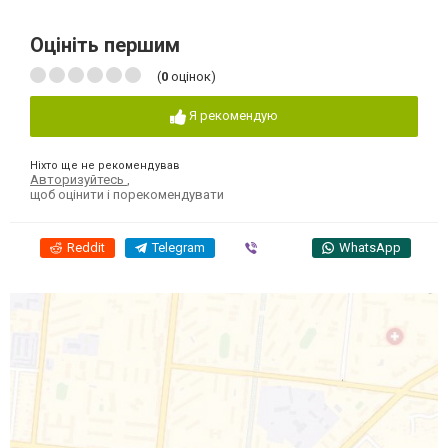
Оцініть першим
(
0
оцінок)
Я рекомендую
Ніхто ще не рекомендував
Авторизуйтесь
,
щоб оцінити і порекомендувати
Reddit
Telegram
Viber
WhatsApp