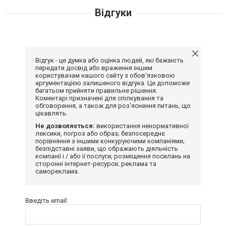
Відгуки
Відгук - це думка або оцінка людей, які бажають
передати досвід або враження іншим
користувачам нашого сайту з обов'язковою
аргументацією залишеного відгука. Це допоможе
багатьом прийняти правильне рішення.
Коментарі призначені для спілкування та
обговорення, а також для роз'яснення питань, що
цікавлять.
Не дозволяється:
використання ненормативної
лексики, погроз або образ; безпосереднє
порівняння з іншими конкуруючими компаніями;
безпідставні заяви, що ображають діяльність
компанії і / або її послуги; розміщення посилань на
сторонні інтернет-ресурси; реклама та
самореклама.
Введіть email: