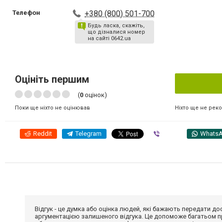
Телефон
+380 (800) 501-700
Будь ласка, скажіть,
що дізналися номер
на сайті 0642.ua
Оцініть першим
(
0
оцінок)
Ніхто ще не рек
Поки ще ніхто не оцінював
Reddit
Telegram
Viber
Whats
Відгук - це думка або оцінка людей, які бажають передати 
аргументацією залишеного відгука. Це допоможе багатьом пр