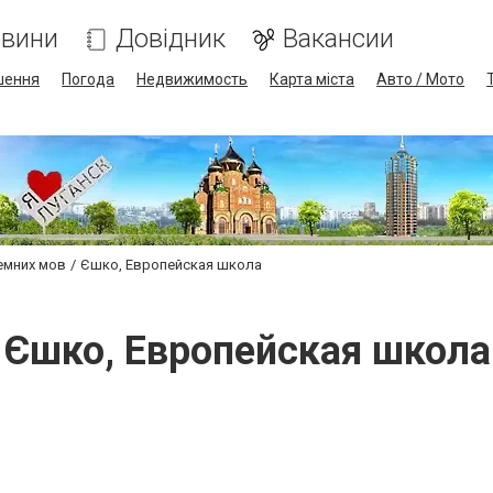
вини
Довідник
Вакансии
шення
Погода
Недвижимость
Карта міста
Авто / Мото
емних мов
Єшко, Европейская школа
Єшко, Европейская школа