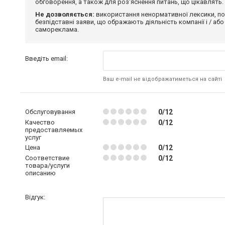
обговорення, а також для роз'яснення питань, що цікавлять.
Не дозволяється:
використання ненормативної лексики, по
безпідставні заяви, що ображають діяльність компанії і / або
самореклама.
Введіть email:
Ваш e-mail не відображатиметься на сайті
Обслуговування
0/12
Качество
0/12
предоставляемых
услуг
Цена
0/12
Соответствие
0/12
товара/услуги
описанию
Відгук: