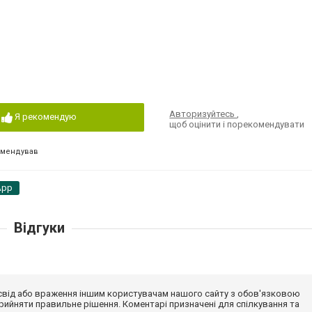
Авторизуйтесь
,
Я рекомендую
щоб оцінити і порекомендувати
омендував
App
Відгуки
досвід або враження іншим користувачам нашого сайту з обов'язковою
ийняти правильне рішення. Коментарі призначені для спілкування та