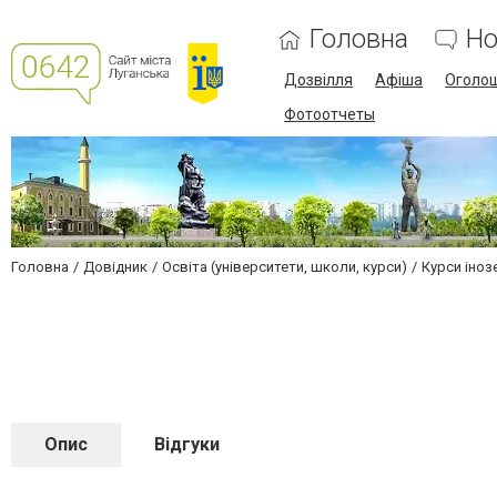
Головна
Но
Дозвілля
Афіша
Оголо
Фотоотчеты
Головна
Довідник
Освіта (університети, школи, курси)
Курси іноз
Опис
Відгуки