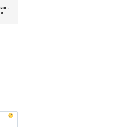
ніями;
та