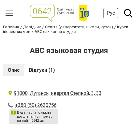
Рус
Головна
Довідник
Освіта (університети, школи, курси)
Курси
іноземних мов
ABC языковая студия
ABC языковая студия
Опис
Відгуки (1)
91000, Луганск, квартал Степной, 3, 33
+380 (50) 2620756
Будь ласка, скажіть,
що дізналися номер
на сайті 0642.ua