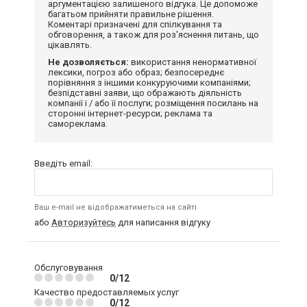
аргументацією залишеного відгука. Це допоможе
багатьом прийняти правильне рішення.
Коментарі призначені для спілкування та
обговорення, а також для роз'яснення питань, що
цікавлять.
Не дозволяється:
використання ненормативної
лексики, погроз або образ; безпосереднє
порівняння з іншими конкуруючими компаніями;
безпідставні заяви, що ображають діяльність
компанії і / або її послуги; розміщення посилань на
сторонні інтернет-ресурси; реклама та
самореклама.
Введіть email:
Ваш e-mail не відображатиметься на сайті
або
Авторизуйтесь
для написання відгуку
Обслуговування
0/12
Качество предоставляемых услуг
0/12