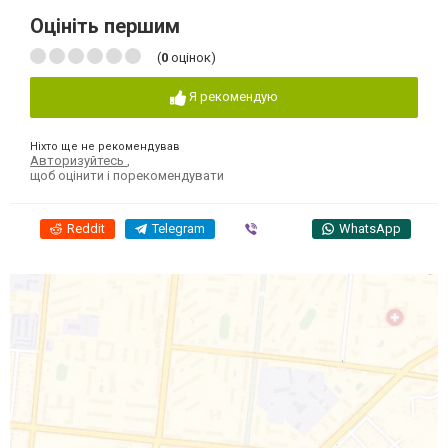
Оцініть першим
(
0
оцінок)
Я рекомендую
Ніхто ще не рекомендував
Авторизуйтесь
,
щоб оцінити і порекомендувати
Reddit
Telegram
Viber
WhatsApp