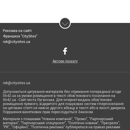
Реклама на сайті
Франшиза "CitySites"
rek@citysites.ua
Автори проєкту
rek@citysites.ua
Допускається цитування матеріалів без отримання попередньої згоди
0642.ua за умови розміщення в тексті обов'язкового посилання на
0642.ua - Сайт міста Луганська. Для інтернет-видань обов'язкове
розміщення прямого, відкритого для пошукових систем гіперпосилання
на цитовані статті не нижче другого абзацу в тексті або в якості джерела.
Порушення виняткових прав переслідується Законом.
Матеріали з плашками "Новини компаній", "Промо", "Партнерський
матеріал", "Партнерський спецпроєкт", "Політичні новини", "Пресреліз",
"PR", "Офіційно", "Політична реклама" публікуються на правах реклами.