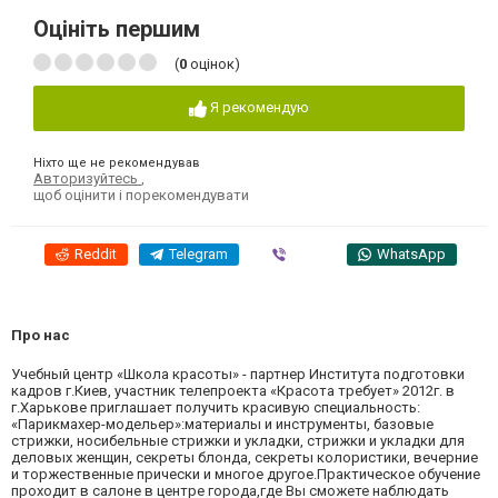
Оцініть першим
(
0
оцінок)
Я рекомендую
Ніхто ще не рекомендував
Авторизуйтесь
,
щоб оцінити і порекомендувати
Reddit
Telegram
Viber
WhatsApp
Про нас
Учебный центр «Школа красоты» - партнер Института подготовки
кадров г.Киев, участник телепроекта «Красота требует» 2012г. в
г.Харькове приглашает получить красивую специальность:
«Парикмахер-модельер»:материалы и инструменты, базовые
стрижки, носибельные стрижки и укладки, стрижки и укладки для
деловых женщин, секреты блонда, секреты колористики, вечерние
и торжественные прически и многое другое.Практическое обучение
проходит в салоне в центре города,где Вы сможете наблюдать