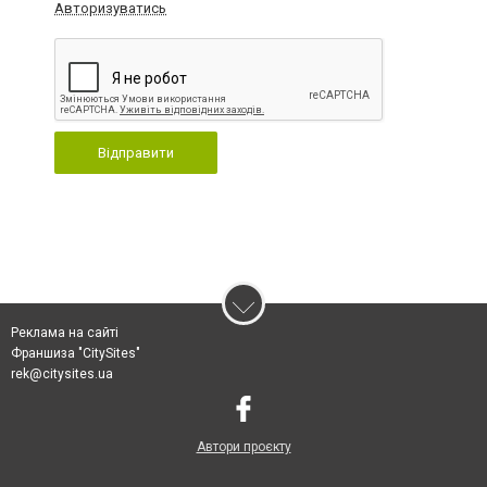
Авторизуватись
Відправити
Реклама на сайті
Франшиза "CitySites"
rek@citysites.ua
Автори проєкту