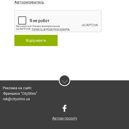
Авторизуватись
Відправити
Реклама на сайті
Франшиза "CitySites"
rek@citysites.ua
Автори проєкту