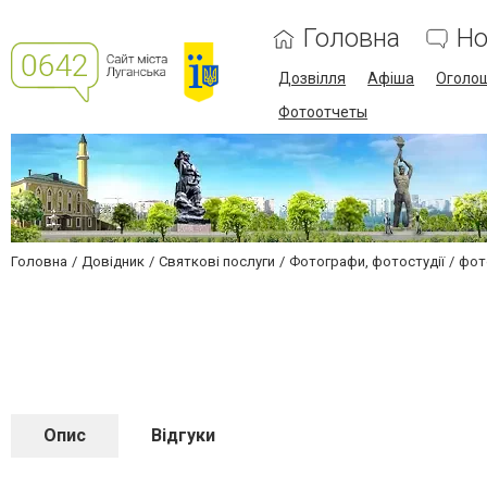
Головна
Но
Дозвілля
Афіша
Оголо
Фотоотчеты
Головна
Довідник
Святкові послуги
Фотографи, фотостудії
фот
Опис
Відгуки