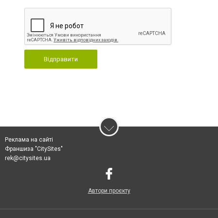
Відправити
Реклама на сайті
Франшиза "CitySites"
rek@citysites.ua
Автори проєкту