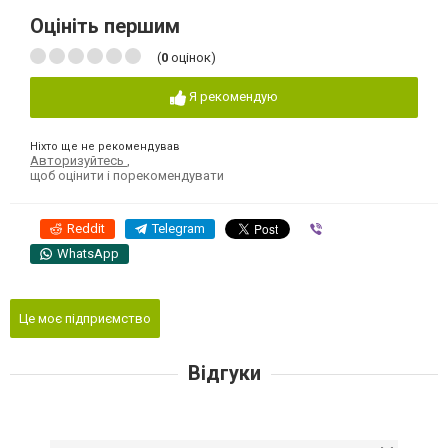
Оцініть першим
(
0
оцінок)
Я рекомендую
Ніхто ще не рекомендував
Авторизуйтесь
,
щоб оцінити і порекомендувати
Reddit
Telegram
Viber
WhatsApp
Це моє підприємство
Відгуки