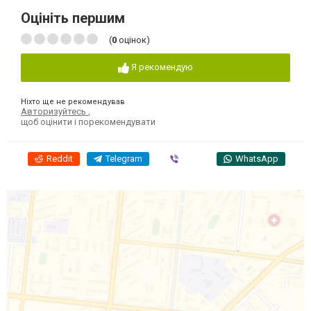
Оцініть першим
(
0
оцінок)
Я рекомендую
Ніхто ще не рекомендував
Авторизуйтесь
,
щоб оцінити і порекомендувати
Reddit
Telegram
Viber
WhatsApp