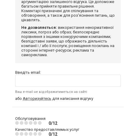
аргументацією залишеного відгука. Це допоможе
багатьом прийняти правильне рішення.
Коментарі призначені для спілкування та
обговорення, а також для роз'яснення питань, що
цікавлять.
Не дозволяється:
використання ненормативної
лексики, погроз або образ; безпосереднє
порівняння з іншими конкуруючими компаніями;
безпідставні заяви, що ображають діяльність
компанії і / або її послуги; розміщення посилань на
сторонні інтернет-ресурси; реклама та
самореклама.
Введіть email:
Ваш e-mail не відображатиметься на сайті
або
Авторизуйтесь
для написання відгуку
Обслуговування
0/12
Качество предоставляемых услуг
0/12