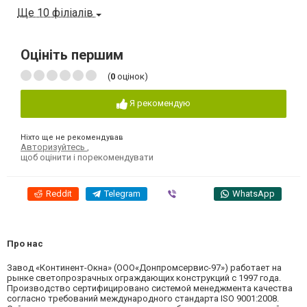
Ще 10 філіалів
Оцініть першим
(
0
оцінок)
Я рекомендую
Ніхто ще не рекомендував
Авторизуйтесь
,
щоб оцінити і порекомендувати
Reddit
Telegram
Viber
WhatsApp
Про нас
Завод «Континент-Окна» (ООО«Донпромсервис-97») работает на
рынке светопрозрачных ограждающих конструкций с 1997 года.
Производство сертифицировано системой менеджмента качества
согласно требований международного стандарта ISO 9001:2008.