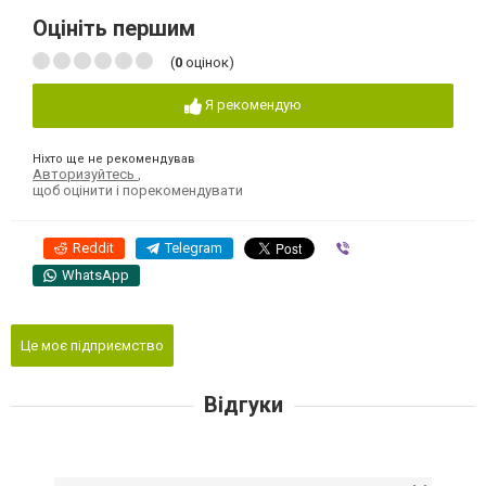
Оцініть першим
(
0
оцінок)
Я рекомендую
Ніхто ще не рекомендував
Авторизуйтесь
,
щоб оцінити і порекомендувати
Reddit
Telegram
Viber
WhatsApp
Це моє підприємство
Відгуки