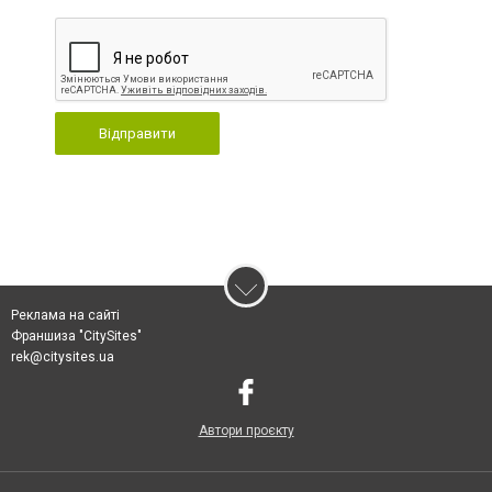
Відправити
Реклама на сайті
Франшиза "CitySites"
rek@citysites.ua
Автори проєкту