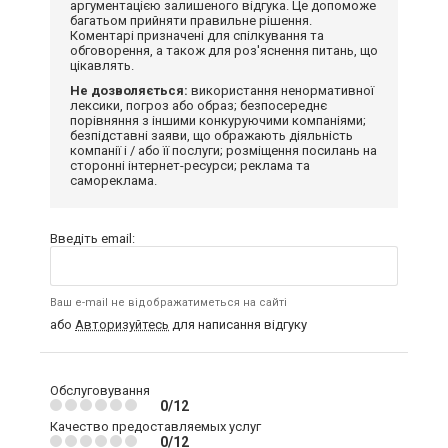
аргументацією залишеного відгука. Це допоможе
багатьом прийняти правильне рішення.
Коментарі призначені для спілкування та
обговорення, а також для роз'яснення питань, що
цікавлять.
Не дозволяється:
використання ненормативної
лексики, погроз або образ; безпосереднє
порівняння з іншими конкуруючими компаніями;
безпідставні заяви, що ображають діяльність
компанії і / або її послуги; розміщення посилань на
сторонні інтернет-ресурси; реклама та
самореклама.
Введіть email:
Ваш e-mail не відображатиметься на сайті
або
Авторизуйтесь
для написання відгуку
Обслуговування
0/12
Качество предоставляемых услуг
0/12