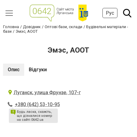
Рус
Головна
Довідник
Оптові бази, склади
Будівельні матеріали -
бази
Эмэс, АООТ
Эмэс, АООТ
Опис
Відгуки
Луганск, улица Фрунзе, 107-г
+380 (642) 53-10-95
Будь ласка, скажіть,
що дізналися номер
на сайті 0642.ua