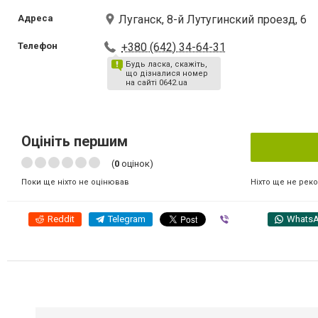
Адреса
Луганск, 8-й Лутугинский проезд, 6
Телефон
+380 (642) 34-64-31
Будь ласка, скажіть,
що дізналися номер
на сайті 0642.ua
Оцініть першим
(
0
оцінок)
Ніхто ще не рек
Поки ще ніхто не оцінював
Reddit
Telegram
Viber
Whats