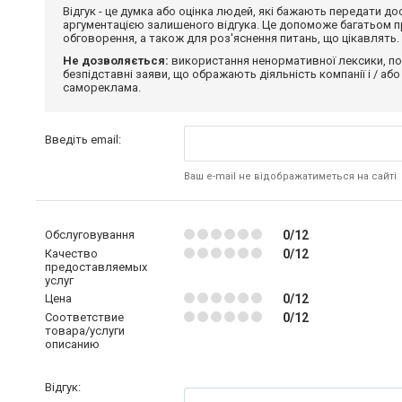
Відгук - це думка або оцінка людей, які бажають передати 
аргументацією залишеного відгука. Це допоможе багатьом пр
обговорення, а також для роз'яснення питань, що цікавлять.
Не дозволяється:
використання ненормативної лексики, по
безпідставні заяви, що ображають діяльність компанії і / або
самореклама.
Введіть email:
Ваш e-mail не відображатиметься на сайті
Обслуговування
0/12
Качество
0/12
предоставляемых
услуг
Цена
0/12
Соответствие
0/12
товара/услуги
описанию
Відгук: