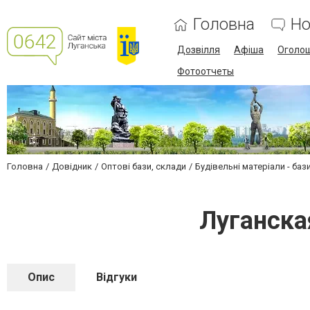
Головна
Но
Дозвілля
Афіша
Оголо
Фотоотчеты
Головна
Довідник
Оптові бази, склади
Будівельні матеріали - баз
Луганска
Опис
Відгуки