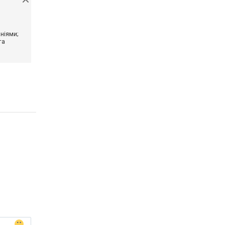
ніями;
та