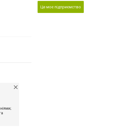
Це моє підприємство
ніями;
та