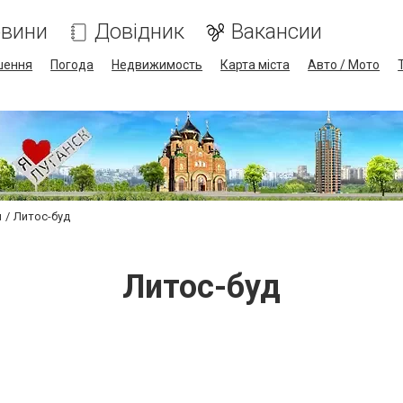
вини
Довідник
Вакансии
шення
Погода
Недвижимость
Карта міста
Авто / Мото
и
Литос-буд
Литос-буд