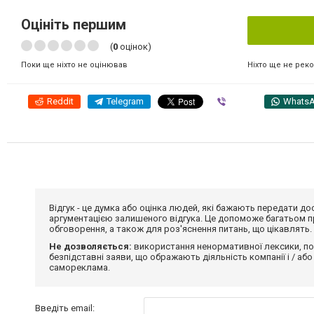
Оцініть першим
(
0
оцінок)
Ніхто ще не рек
Поки ще ніхто не оцінював
Reddit
Telegram
Viber
Whats
Відгук - це думка або оцінка людей, які бажають передати 
аргументацією залишеного відгука. Це допоможе багатьом пр
обговорення, а також для роз'яснення питань, що цікавлять.
Не дозволяється:
використання ненормативної лексики, по
безпідставні заяви, що ображають діяльність компанії і / або
самореклама.
Введіть email: