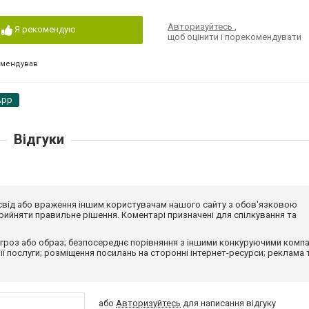
Авторизуйтесь
,
Я рекомендую
щоб оцінити і порекомендувати
омендував
App
Відгуки
досвід або враження іншим користувачам нашого сайту з обов'язковою
ийняти правильне рішення. Коментарі призначені для спілкування та
гроз або образ; безпосереднє порівняння з іншими конкуруючими компа
 її послуги; розміщення посилань на сторонні інтернет-ресурси; реклама 
або
Авторизуйтесь
для написання відгуку