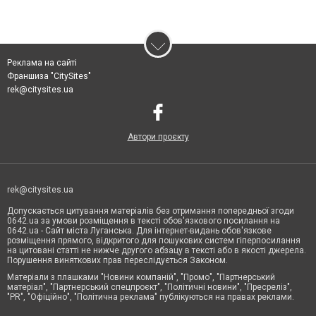
Реклама на сайті
Франшиза "CitySites"
rek@citysites.ua
Автори проєкту
rek@citysites.ua
Допускається цитування матеріалів без отримання попередньої згоди
0642.ua за умови розміщення в тексті обов'язкового посилання на
0642.ua - Сайт міста Луганська. Для інтернет-видань обов'язкове
розміщення прямого, відкритого для пошукових систем гіперпосилання
на цитовані статті не нижче другого абзацу в тексті або в якості джерела.
Порушення виняткових прав переслідується Законом.
Матеріали з плашками "Новини компаній", "Промо", "Партнерський
матеріал", "Партнерський спецпроєкт", "Політичні новини", "Пресреліз",
"PR", "Офіційно", "Політична реклама" публікуються на правах реклами.