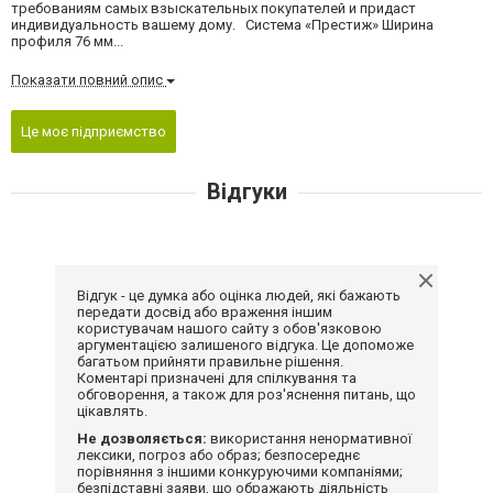
требованиям самых взыскательных покупателей и придаст
индивидуальность вашему дому. Система «Престиж» Ширина
профиля 76 мм...
Показати повний опис
Це моє підприємство
Відгуки
Відгук - це думка або оцінка людей, які бажають
передати досвід або враження іншим
користувачам нашого сайту з обов'язковою
аргументацією залишеного відгука. Це допоможе
багатьом прийняти правильне рішення.
Коментарі призначені для спілкування та
обговорення, а також для роз'яснення питань, що
цікавлять.
Не дозволяється:
використання ненормативної
лексики, погроз або образ; безпосереднє
порівняння з іншими конкуруючими компаніями;
безпідставні заяви, що ображають діяльність