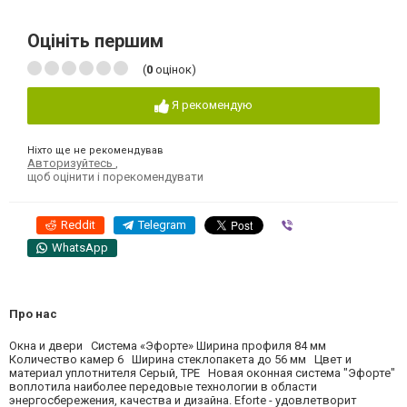
Оцініть першим
(
0
оцінок)
Я рекомендую
Ніхто ще не рекомендував
Авторизуйтесь
,
щоб оцінити і порекомендувати
Reddit
Telegram
Viber
WhatsApp
Про нас
Окна и двери Система «Эфорте» Ширина профиля 84 мм
Количество камер 6 Ширина стеклопакета до 56 мм Цвет и
материал уплотнителя Серый, TPE Новая оконная система "Эфорте"
воплотила наиболее передовые технологии в области
энергосбережения, качества и дизайна. Eforte - удовлетворит