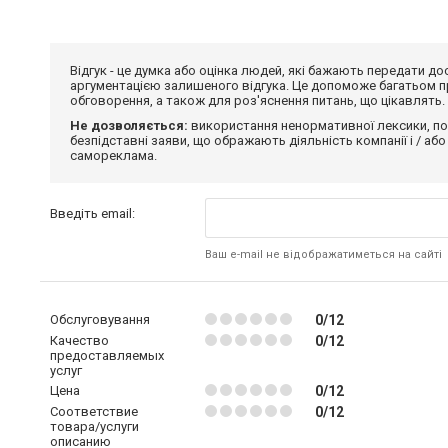
Відгук - це думка або оцінка людей, які бажають передати 
аргументацією залишеного відгука. Це допоможе багатьом пр
обговорення, а також для роз'яснення питань, що цікавлять.
Не дозволяється:
використання ненормативної лексики, по
безпідставні заяви, що ображають діяльність компанії і / або
самореклама.
Введіть email:
Ваш e-mail не відображатиметься на сайті
Обслуговування
0/12
Качество
0/12
предоставляемых
услуг
Цена
0/12
Соответствие
0/12
товара/услуги
описанию