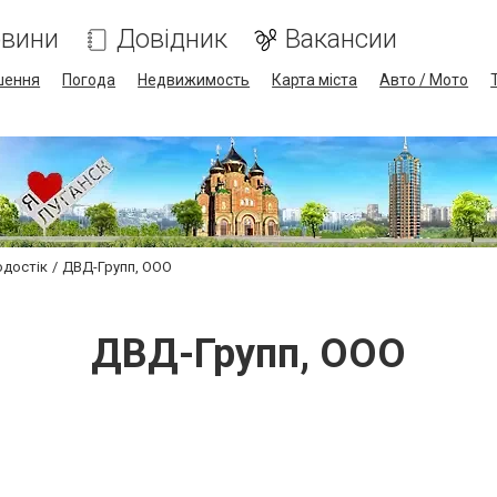
вини
Довідник
Вакансии
шення
Погода
Недвижимость
Карта міста
Авто / Мото
одостік
ДВД-Групп, ООО
ДВД-Групп, ООО