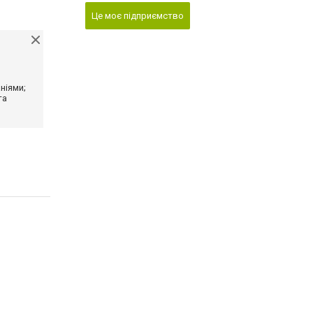
Це моє підприємство
ніями;
та