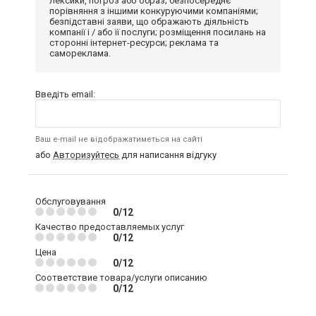
лексики, погроз або образ; безпосереднє
порівняння з іншими конкуруючими компаніями;
безпідставні заяви, що ображають діяльність
компанії і / або її послуги; розміщення посилань на
сторонні інтернет-ресурси; реклама та
самореклама.
Введіть email:
Ваш e-mail не відображатиметься на сайті
або
Авторизуйтесь
для написання відгуку
Обслуговування
0/12
Качество предоставляемых услуг
0/12
Цена
0/12
Соответствие товара/услуги описанию
0/12