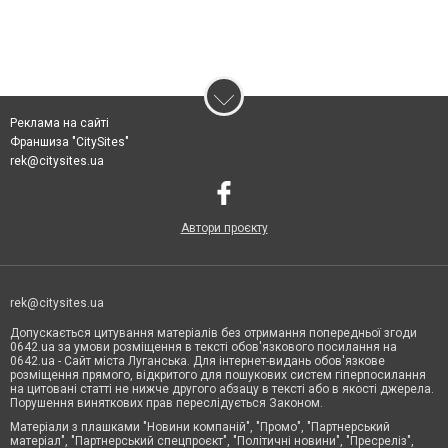
Реклама на сайті
Франшиза "CitySites"
rek@citysites.ua
Автори проєкту
rek@citysites.ua
Допускається цитування матеріалів без отримання попередньої згоди
0642.ua за умови розміщення в тексті обов'язкового посилання на
0642.ua - Сайт міста Луганська. Для інтернет-видань обов'язкове
розміщення прямого, відкритого для пошукових систем гіперпосилання
на цитовані статті не нижче другого абзацу в тексті або в якості джерела.
Порушення виняткових прав переслідується Законом.
Матеріали з плашками "Новини компаній", "Промо", "Партнерський
матеріал", "Партнерський спецпроєкт", "Політичні новини", "Пресреліз",