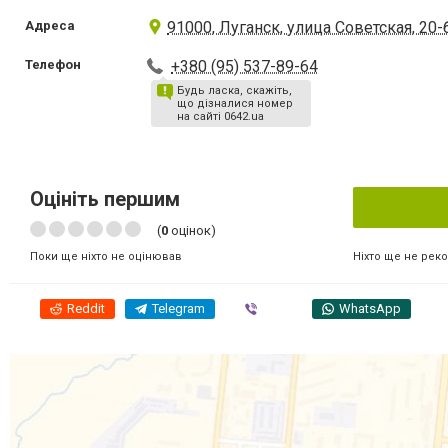
Адреса
91000, Луганск, улица Советская, 20-
Телефон
+380 (95) 537-89-64
Будь ласка, скажіть,
що дізналися номер
на сайті 0642.ua
Оцініть першим
(
0
оцінок)
Ніхто ще не рек
Поки ще ніхто не оцінював
Reddit
Telegram
Viber
WhatsApp