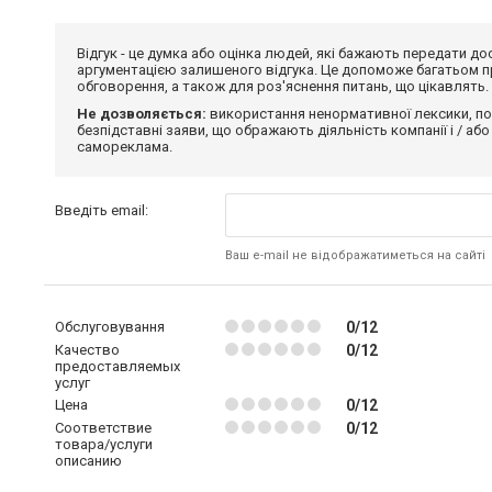
Відгук - це думка або оцінка людей, які бажають передати 
аргументацією залишеного відгука. Це допоможе багатьом пр
обговорення, а також для роз'яснення питань, що цікавлять.
Не дозволяється:
використання ненормативної лексики, по
безпідставні заяви, що ображають діяльність компанії і / або
самореклама.
Введіть email:
Ваш e-mail не відображатиметься на сайті
Обслуговування
0/12
Качество
0/12
предоставляемых
услуг
Цена
0/12
Соответствие
0/12
товара/услуги
описанию