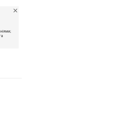
ніями;
та