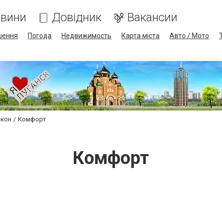
вини
Довідник
Вакансии
шення
Погода
Недвижимость
Карта міста
Авто / Мото
ікон
Комфорт
Комфорт