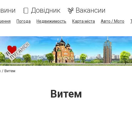
вини
Довідник
Вакансии
шення
Погода
Недвижимость
Карта міста
Авто / Мото
и
Витем
Витем