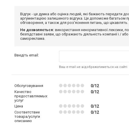
Відгук - це думка або оцінка людей, які бажають передати 
аргументацією залишеного відгука. Це допоможе багатьом пр
обговорення, а також для роз'яснення питань, що цікавлять.
Не дозволяється:
використання ненормативної лексики, по
безпідставні заяви, що ображають діяльність компанії і / або
самореклама.
Введіть email:
Ваш e-mail не відображатиметься на сайті
Обслуговування
0/12
Качество
0/12
предоставляемых
услуг
Цена
0/12
Соответствие
0/12
товара/услуги
описанию