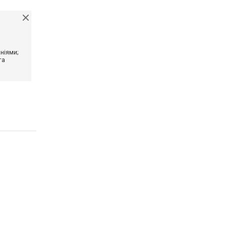
ніями;
та