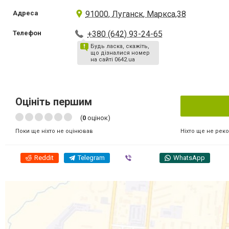
Адреса
91000, Луганск, Маркса,38
Телефон
+380 (642) 93-24-65
Будь ласка, скажіть,
що дізналися номер
на сайті 0642.ua
Оцініть першим
(
0
оцінок)
Ніхто ще не рек
Поки ще ніхто не оцінював
Reddit
Telegram
Viber
WhatsApp