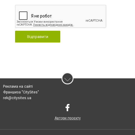
Відправити
Реклама на сайті
Франшиза "CitySites"
rek@citysites.ua
Автори проєкту