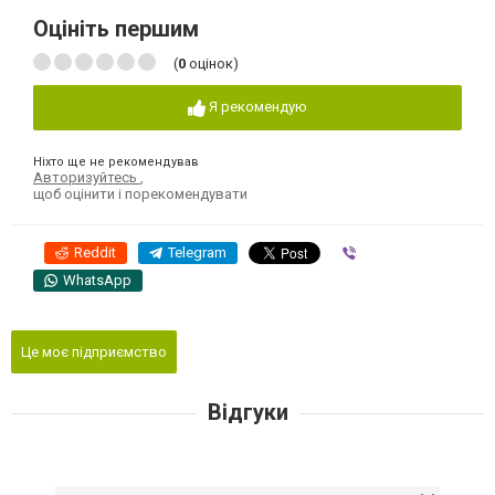
Оцініть першим
(
0
оцінок)
Я рекомендую
Ніхто ще не рекомендував
Авторизуйтесь
,
щоб оцінити і порекомендувати
Reddit
Telegram
Viber
WhatsApp
Це моє підприємство
Відгуки