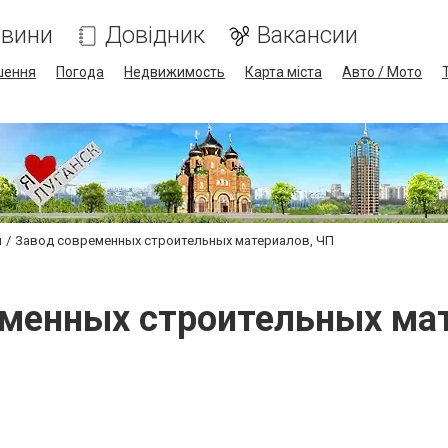
вини
Довідник
Вакансии
шення
Погода
Недвижимость
Карта міста
Авто / Мото
и
Завод современных строительных материалов, ЧП
еменных строительных мат