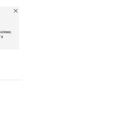
ніями;
та