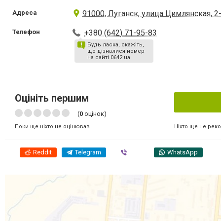
Адреса
91000, Луганск, улица Цимлянская, 2
Телефон
+380 (642) 71-95-83
Будь ласка, скажіть,
що дізналися номер
на сайті 0642.ua
Оцініть першим
(
0
оцінок)
Ніхто ще не рек
Поки ще ніхто не оцінював
Reddit
Telegram
Viber
WhatsApp