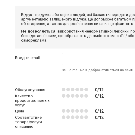
Відгук - це думка або оцінка людей, які бажають передати 
аргументацією залишеного відгука. Це допоможе багатьом пр
обговорення, а також для роз'яснення питань, що цікавлять.
Не дозволяється:
використання ненормативної лексики, по
безпідставні заяви, що ображають діяльність компанії і / або
самореклама.
Введіть email:
Ваш e-mail не відображатиметься на сайті
Обслуговування
0/12
Качество
0/12
предоставляемых
услуг
Цена
0/12
Соответствие
0/12
товара/услуги
описанию