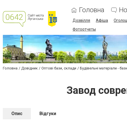
Головна
Но
Дозвілля
Афіша
Оголо
Фотоотчеты
Головна
Довідник
Оптові бази, склади
Будівельні матеріали - баз
Завод совр
Опис
Відгуки