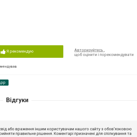
Авторизуйтесь
,
Я рекомендую
щоб оцінити і порекомендувати
омендував
App
Відгуки
досвід або враження іншим користувачам нашого сайту з обов'язковою
ийняти правильне рішення. Коментарі призначені для спілкування та