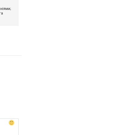
ніями;
та