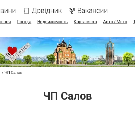
вини
Довідник
Вакансии
шення
Погода
Недвижимость
Карта міста
Авто / Мото
и
ЧП Салов
ЧП Салов