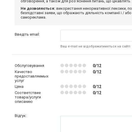
обговорення, а також для роз'яснення питань, що цікавлять.
Не дозволяється:
використання ненормативної лексики, по
безпідставні заяви, що ображають діяльність компанії і / або
самореклама.
Введіть email:
Ваш e-mail не відображатиметься на сайті
Обслуговування
0/12
Качество
0/12
предоставляемых
услуг
Цена
0/12
Соответствие
0/12
товара/услуги
описанию
Відгук: