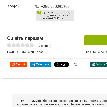
Телефон
+380 950395203
Будь ласка, скажіть,
що дізналися номер
на сайті 0642.ua
Оцініть першим
(
0
оцінок)
Ніхто ще не рек
Поки ще ніхто не оцінював
Reddit
Telegram
Viber
Whats
Відгук - це думка або оцінка людей, які бажають передати 
аргументацією залишеного відгука. Це допоможе багатьом пр